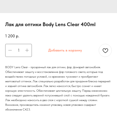
Лак для оптики Body Lens Clear 400ml
1 200
р.
Добавить в корзину
BODY Lens Clear - прозрачный лак для оптики, фар, фонарей автомобиля.
Обеспечивает защиту и восстановление фар головного света, которые под
воздействием погодных условий, со временем тускнеют и приобретают
желтоватый оттенок. Лак специально разработан для придания блеска передней
и задней оптике автомобиля. Лак легко наносится, быстро сохнет и имеет
хорошую эластичность. Обеспечивает длительную защиту. Перед нанесением
лака следует удалить верхний потускневший слой с помощью наждачной бумаги.
Лак необходимо наносить в два слоя с короткой сушкой между слоями.
Внимание, производитель изменил упаковку, новая упаковка содержит
обозначение C423.