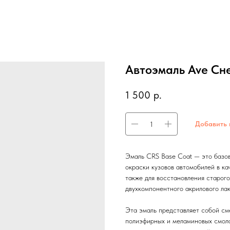
Автоэмаль Ave Сне
1 500
р.
Добавить 
Эмаль CRS Base Coat — это базов
окраски кузовов автомобилей в ка
также для восстановления старого
двухкомпонентного акрилового лак
Эта эмаль представляет собой см
полиэфирных и меламиновых смол