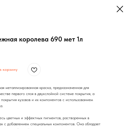
жная королева 690 мет 1л
в корзину
ая металлизированная краска, предназначенная для
честве первого слоя в двухслойной системе покрытия, а
 покрытия кузовов и их компонентов с использованием
а.
есь цветных и эффектных пигментов, растворенных в
ах с добавлением специальных компонентов. Она обладает