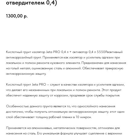
отвердителем 0,4)
1300,00
р.
Добавить в корзину
Кислотный грунт изолятор Jeta PRO 0,4 л + активатор 0,4 л 5550Реактивный
антикоррозийный грунт. Применяется как изолятор и усилитель адгезии при
локальном и полном ремонте кузовного элемента. Предназначен для нанесения
на голый металл, оцинкованную сталь и алюминий. Обеспечивает прекрасную
антикоррозионную защиту.
Кислотный грунт Jeta PRO – служит в качестве изолятора и усилителя адгезии,
что делает его незаменимым при локальном и полном ремонте. Этот продукт
обеспечит надежную защиту от коррозии, продлевая срок службы покрытия.
Особенностью данного грунта является то, что однослойного нанесения
достаточно, чтобы получить оптимальную антикоррозионную защиту. этот один
слой обеспечивает толщину рабочей пленки в 10 микрон.
Применяется на алюминиевых, металлических поверхностях, оптимален для
нанесения на сталь. Его уникальная формула улучшает сцепление с верхними