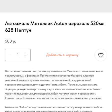
Автоэмаль Металлик Auton аэрозоль 520мл
628 Нептун
500
р.
Добавить в корзину
Высококачественная быстросохнущая автоэмаль Металлик с металлическим и
перламутровым эффектами. Применяется в качестве базового слоя при
ремонтной окраске предварительно подготовленной, загрунтованной
поверхности кузова и других деталей автомобиля. После высыхания эмаль
образует ровную матовую пленку с красивым металлическим блеском. Также
может использоваться для покраски любых металлических поверхностей.
Совместима с большинством видов лаков, исключение - лаки на нитрооснове.
Автоэмаль "Auton" вследствие ее высокого качества и универсальных свойств
также отлично подходит для окрашивания практически любых твердых