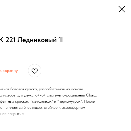
K 221 Ледниковый 1l
в корзину
нтная базовая краска, разработанная на основе
лимеров, для двухслойной системы окрашивания Glanz.
ектных красках: "металликах" и "перламутрах". После
ка получается блестящее, стойкое к атмосферным
чное покрытие.