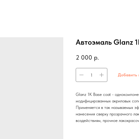
Автоэмаль Glanz 1
2 000
р.
Добавить 
Glanz 1K Base coat - однокомпоне
модифицированных акриловых сопо
Применяется в так называемых эфф
нанесения сверху прозрачного ла
воздействиям, прочное лакокрасо