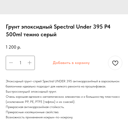
Грунт эпоксидный Spectral Under 395 P4
500ml темно серый
1 200
р.
Добавить в корзину
Эпоксидный грунт-спрей Spectral UNDER 395 антикоррозийный в аэрозольном
баллончике идеально подходит для мелкого ремонта на прошлифовках.
Быстросохнущий эпоксидный грунт.
Очень хорошая адгезия к металлическим элементам и к большинству пластмасс
(исключения: PP, PE, PTFE (тефлон) и их смесей).
Прекрасная антикоррозийная стойкость.
Прекрасные изоляционные свойства.
Возможность применения мокрым-по-мокрому.