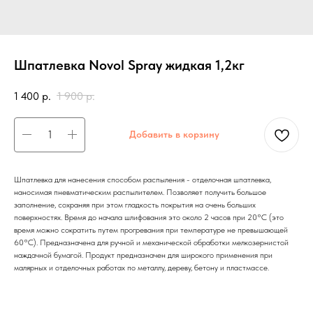
Шпатлевка Novol Spray жидкая 1,2кг
1 400
р.
1 900
р.
Добавить в корзину
Шпатлевка для нанесения способом распыления - отделочная шпатлевка,
наносимая пневматическим распылителем. Позволяет получить большое
заполнение, сохраняя при этом гладкость покрытия на очень больших
поверхностях. Время до начала шлифования это около 2 часов при 20°C (это
время можно сократить путем прогревания при температуре не превышающей
60°C). Предназначена для ручной и механической обработки мелкозернистой
наждачной бумагой. Продукт предназначен для широкого применения при
малярных и отделочных работах по металлу, дереву, бетону и пластмассе.