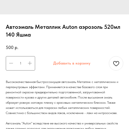
Автоэмаль Металлик Auton аэрозоль 520мл
140 Яшма
500
р.
Добавить в корзину
Высококачественная быстросохнущая автоэмаль Металлик с металлическим и
перламутровым эффектами. Применяется в качестве базового слоя при
ремонтной окраске предварительно подготовленной, загрунтованной
поверхности кузова и других деталей автомобиля. После высыхания эмаль
образует ровную матовую пленку с красивым металлическим блеском. Также
может использоваться для покраски любых металлических поверхностей.
Совместима с большинством видов лаков, исключение - лаки на нитрооснове.
Автоэмаль "Auton" вследствие ее высокого качества и универсальных свойств
также отлично подходит для окрашивания практически любых твердых