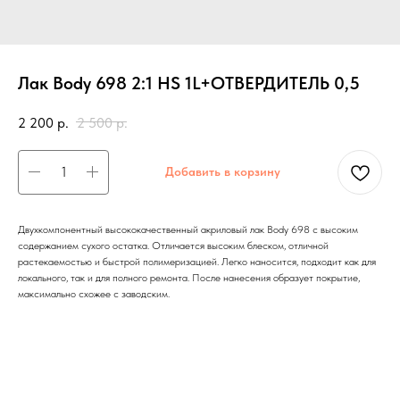
Лак Body 698 2:1 HS 1L+ОТВЕРДИТЕЛЬ 0,5
2 200
р.
2 500
р.
Добавить в корзину
Двухкомпонентный высококачественный акриловый лак Body 698 с высоким
содержанием сухого остатка. Отличается высоким блеском, отличной
растекаемостью и быстрой полимеризацией. Легко наносится, подходит как для
локального, так и для полного ремонта. После нанесения образует покрытие,
максимально схожее с заводским.