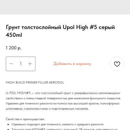
Грунт толстослойный Upol High #5 серый
450ml
1 200
р.
Добавить в корзину
HIGH BUILD PRIMER FILLER AEROSOL
U-POL HIGH#5 — это толстослойный грунт с ультравысокими наполняющими
свойствами и очень гладкой поверхностью для нанесения финишного покрытия.
Идеален для точечного ремонта на полностью высохшей краске, полиэфирных
шпатлевках, стеклопластиках и подготовленных металлах.
Свойства и преимущества:
Идеально подходит для точечного, мелкого и среднего ремонта
Толщина слоя HIGH#5 сравнима с толщиной 2K грунтов, напыляемых из