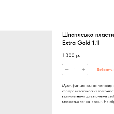
Шпатлевка пласти
Extra Gold 1.1l
1 300
р.
Добавить 
Мультифункциональная полиэфирн
спектре металлических поверхнос
великолепными адгезионными свой
гладкостью при нанесении. Не обр