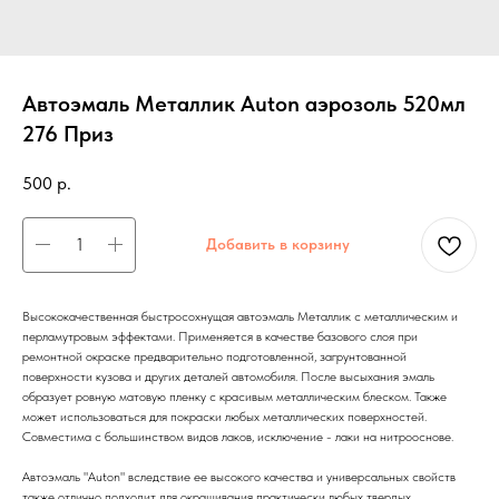
Автоэмаль Металлик Auton аэрозоль 520мл
276 Приз
500
р.
Добавить в корзину
Высококачественная быстросохнущая автоэмаль Металлик с металлическим и
перламутровым эффектами. Применяется в качестве базового слоя при
ремонтной окраске предварительно подготовленной, загрунтованной
поверхности кузова и других деталей автомобиля. После высыхания эмаль
образует ровную матовую пленку с красивым металлическим блеском. Также
может использоваться для покраски любых металлических поверхностей.
Совместима с большинством видов лаков, исключение - лаки на нитрооснове.
Автоэмаль "Auton" вследствие ее высокого качества и универсальных свойств
также отлично подходит для окрашивания практически любых твердых