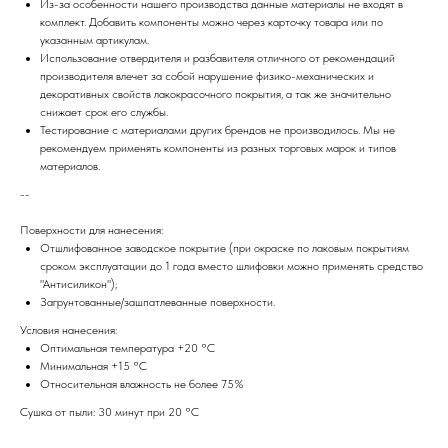
Из-за особенности нашего производства данные материалы не входят в
комплект. Добавить компоненты можно через карточку товара или по
указанным артикулам.
Использование отвердителя и разбавителя отличного от рекомендаций
производителя влечет за собой нарушение физико-механических и
декоративных свойств лакокрасочного покрытия, а так же значительно
снижает срок его службы.
Тестирование с материалами других брендов не производилось. Мы не
рекомендуем применять компоненты из разных торговых марок и типов
материалов.
--
Поверхности для нанесения:
Отшлифованное заводское покрытие (при окраске по лаковым покрытиям
сроком эксплуатации до 1 года вместо шлифовки можно применять средство
"Антисиликон");
Загрунтованные/зашпатлеванные поверхности.
Условия нанесения:
Оптимальная температура +20 °С
Минимальная +15 °С
Относительная влажность не более 75%
Сушка от пыли: 30 минут при 20 °С