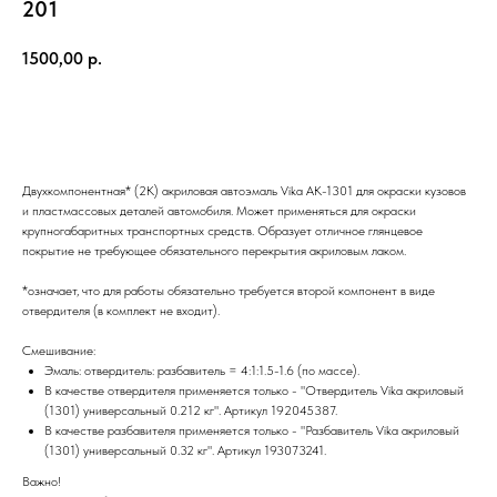
201
1500,00
р.
Добавить в корзину
Двухкомпонентная* (2К) акриловая автоэмаль Vika АК-1301 для окраски кузовов
и пластмассовых деталей автомобиля. Может применяться для окраски
крупногабаритных транспортных средств. Образует отличное глянцевое
покрытие не требующее обязательного перекрытия акриловым лаком.
*означает, что для работы обязательно требуется второй компонент в виде
отвердителя (в комплект не входит).
Смешивание:
Эмаль: отвердитель: разбавитель = 4:1:1.5-1.6 (по массе).
В качестве отвердителя применяется только - "Отвердитель Vika акриловый
(1301) универсальный 0.212 кг". Артикул 192045387.
В качестве разбавителя применяется только - "Разбавитель Vika акриловый
(1301) универсальный 0.32 кг". Артикул 193073241.
Важно!