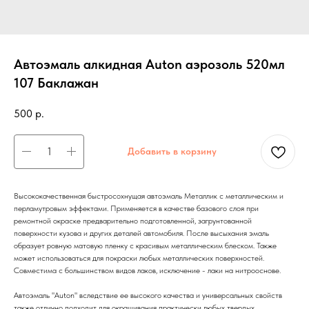
Автоэмаль алкидная Auton аэрозоль 520мл
107 Баклажан
500
р.
Добавить в корзину
Высококачественная быстросохнущая автоэмаль Металлик с металлическим и
перламутровым эффектами. Применяется в качестве базового слоя при
ремонтной окраске предварительно подготовленной, загрунтованной
поверхности кузова и других деталей автомобиля. После высыхания эмаль
образует ровную матовую пленку с красивым металлическим блеском. Также
может использоваться для покраски любых металлических поверхностей.
Совместима с большинством видов лаков, исключение - лаки на нитрооснове.
Автоэмаль "Auton" вследствие ее высокого качества и универсальных свойств
также отлично подходит для окрашивания практически любых твердых