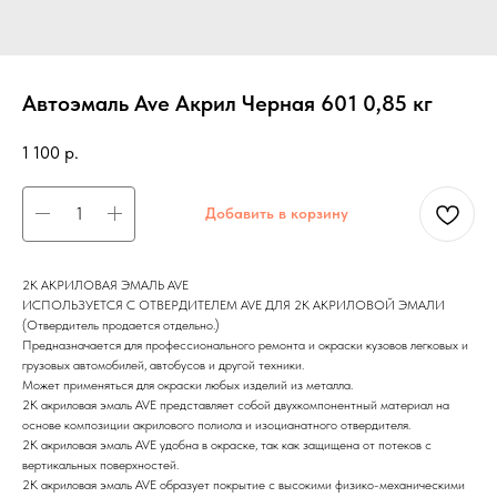
Автоэмаль Ave Акрил Черная 601 0,85 кг
1 100
р.
Добавить в корзину
2К АКРИЛОВАЯ ЭМАЛЬ AVE
ИСПОЛЬЗУЕТСЯ С ОТВЕРДИТЕЛЕМ AVE ДЛЯ 2К АКРИЛОВОЙ ЭМАЛИ
(Отвердитель продается отдельно.)
Предназначается для профессионального ремонта и окраски кузовов легковых и
грузовых автомобилей, автобусов и другой техники.
Может применяться для окраски любых изделий из металла.
2К акриловая эмаль AVE представляет собой двухкомпонентный материал на
основе композиции акрилового полиола и изоцианатного отвердителя.
2К акриловая эмаль AVE удобна в окраске, так как защищена от потеков с
вертикальных поверхностей.
2К акриловая эмаль AVE образует покрытие с высокими физико-механическими