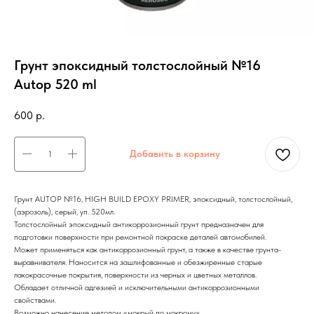
Грунт эпоксидный толстослойный №16
Autop 520 ml
600
р.
Добавить в корзину
Грунт AUTOP №16, HIGH BUILD EPOXY PRIMER, эпоксидный, толстослойный,
(аэрозоль), серый, уп. 520мл.
Толстослойный эпоксидный антикоррозионный грунт предназначен для
подготовки поверхности при ремонтной покраске деталей автомобилей.
Может применяться как антикоррозионный грунт, а также в качестве грунта-
выравнивателя. Наносится на зашлифованные и обезжиренные старые
лакокрасочные покрытия, поверхности из черных и цветных металлов.
Обладает отличной адгезией и исключительными антикоррозионными
свойствами.
Возможно нанесение методом «мокрый по мокрому».