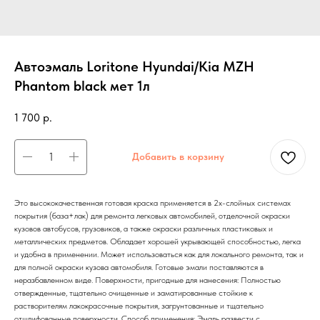
Автоэмаль Loritone Hyundai/Kia MZH
Phantom black мет 1л
1 700
р.
Добавить в корзину
Это высококачественная готовая краска применяется в 2х-слойных системах
покрытия (база+лак) для ремонта легковых автомобилей, отделочной окраски
кузовов автобусов, грузовиков, а также окраски различных пластиковых и
металлических предметов. Обладает хорошей укрывающей способностью, легка
и удобна в применении. Может использоваться как для локального ремонта, так и
для полной окраски кузова автомобиля. Готовые эмали поставляются в
неразбавленном виде. Поверхности, пригодные для нанесения: Полностью
отвержденные, тщательно очищенные и заматированные стойкие к
растворителям лакокрасочные покрытия, загрунтованные и тщательно
отшлифованные поверхности. Способ применения: Эмаль развести с